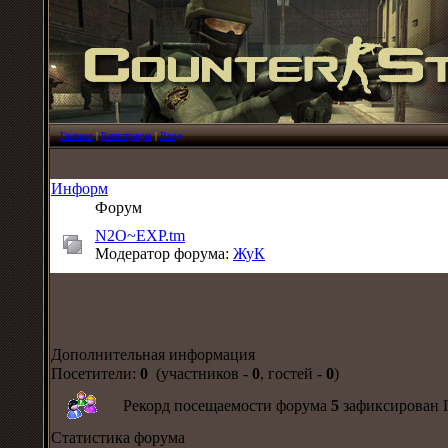
Главная
|
Регистрация
|
Вход
Информ
Форум
N2O~EXP.tm
Модератор форума:
ЖуК
Дополнительная информация
Посетители:
0
(участников -
0
, гостей -
0
)
Рекорд посещаемости форума
5
зафиксирован П
Статистика форума