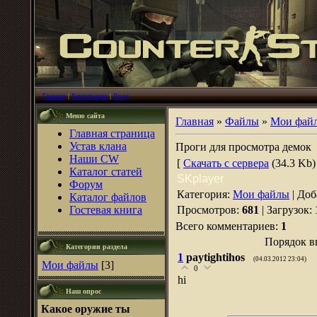
Главная
|
Регистрация
|
Вход
Меню сайта
Главная
»
Файлы
»
Мои фай
Главная страница
Устав клана
Проги для просмотра демок
Наши CW
[
Скачать с сервера
(34.3 Kb)
Каталог статей
SKplayer
Форум
Категория
:
Мои файлы
|
Доб
Каталог файлов
Гостевая книга
Просмотров
:
681
|
Загрузок
:
Всего комментариев
:
1
Порядок в
Категории раздела
1
paytightihos
(04.03.2012 23:04)
Мои файлы
[3]
0
hi
Наш опрос
Какое оружие ты