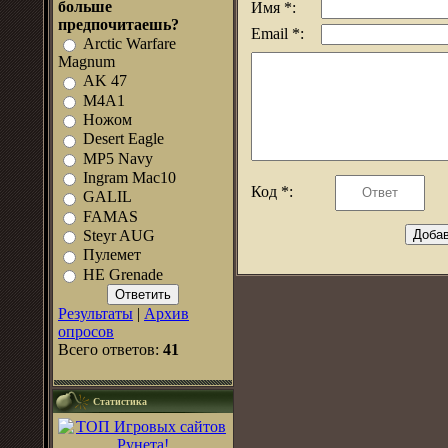
больше
Имя *:
предпочитаешь?
Email *:
Arctic Warfare
Magnum
AK 47
M4A1
Ножом
Desert Eagle
MP5 Navy
Ingram Mac10
Код *:
GALIL
FAMAS
Steyr AUG
Пулемет
HE Grenade
Результаты
|
Архив
опросов
Всего ответов:
41
Статистика