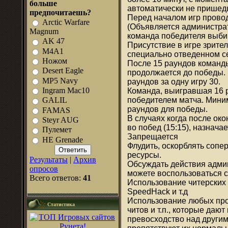
больше
автоматически не пришед
предпочитаешь?
Перед началом игр прово
Arctic Warfare
(Объявляется администрат
Magnum
команда победителя выбир
AK 47
Присутствие в игре зрите
M4A1
специально отведенном с
Ножом
После 15 раундов команд
Desert Eagle
продолжается до победы.
MP5 Navy
раундов за одну игру 30.
Ingram Mac10
Команда, выигравшая 16 р
победителем матча. Мини
GALIL
раундов для победы.
FAMAS
В случаях когда после око
Steyr AUG
во побед (15:15), назнач
Пулемет
Запрещается
HE Grenade
Флудить, оскорблять сопе
ресурсы.
Результаты
|
Архив
Обсуждать действия админ
опросов
можете воспользоваться 
Всего ответов:
41
Использование читерских 
SpeedHack и т.д
Использование любых про
Статистика
читов и т.п., которые даю
превосходство над други