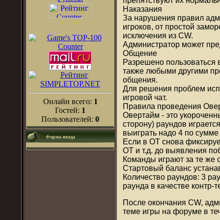
препятствуют их нормальн
Наказания
За нарушения правил адм
игроков, от простой замор
исключения из CW.
Администратор может пред
Общение
Разрешено пользоваться в
также любыми другими пр
общения.
Для решения проблем испо
игровой чат.
Онлайн всего:
1
Правила проведения Ов
Гостей:
1
Овертайм - это укороченны
Пользователей:
0
сторону) раундов играется
выиграть надо 4 по сумме
Форма входа
Если в ОТ снова фиксируе
ОТ и т.д. до выявления п
Команды играют за те же 
Стартовый баланс устана
Количество раундов: 3 рау
раунда в качестве контр-
После окончания CW, адми
теме игры на форуме в те