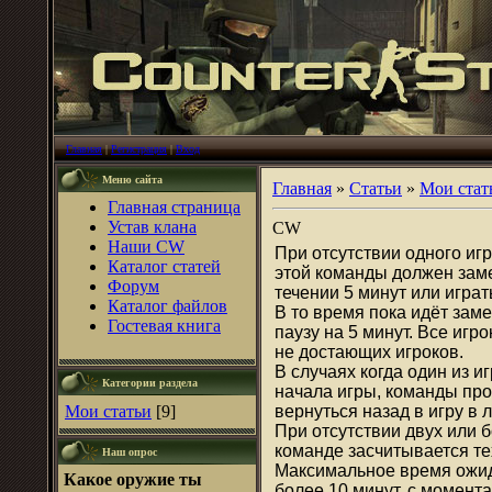
Главная
|
Регистрация
|
Вход
Меню сайта
Главная
»
Статьи
»
Мои стат
Главная страница
Устав клана
CW
Наши CW
При отсутствии одного иг
Каталог статей
этой команды должен заме
Форум
течении 5 минут или играт
Каталог файлов
В то время пока идёт зам
Гостевая книга
паузу на 5 минут. Все иг
не достающих игроков.
В случаях когда один из и
Категории раздела
начала игры, команды про
Мои статьи
[9]
вернуться назад в игру в
При отсутствии двух или б
команде засчитывается те
Наш опрос
Максимальное время ожид
Какое оружие ты
более 10 минут, с момент