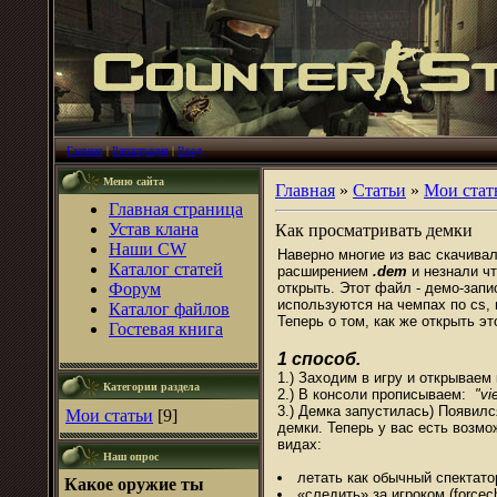
Главная
|
Регистрация
|
Вход
Меню сайта
Главная
»
Статьи
»
Мои стат
Главная страница
Устав клана
Как просматривать демки
Наши CW
Наверно многие из вас скачивал
Каталог статей
расширением
.dem
и незнали чт
Форум
открыть. Этот файл - демо-запи
используются на чемпах по cs, 
Каталог файлов
Теперь о том, как же открыть э
Гостевая книга
1 способ.
1.) Заходим в игру и открываем 
Категории раздела
2.) В консоли прописываем:
"v
3.) Демка запустилась) Появил
Мои статьи
[9]
демки. Теперь у вас есть возмо
видах:
Наш опрос
летать как обычный спектато
Какое оружие ты
«следить» за игроком (force