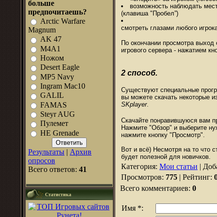
больше
возможность наблюдать мест
предпочитаешь?
(клавиша "Пробел”)
Arctic Warfare
смотреть глазами любого игрок
Magnum
AK 47
По окончании просмотра выход 
M4A1
игрового сервера - нажатием кн
Ножом
Desert Eagle
2 способ.
MP5 Navy
Ingram Mac10
Существуют специальные прогр
GALIL
вы можете скачать некоторые и
FAMAS
SKplayer
.
Steyr AUG
Скачайте понравившуюся вам пр
Пулемет
Нажмите "Обзор" и выберите н
HE Grenade
нажмите кнопку "Просмотр".
Вот и всё) Несмотря на то что 
Результаты
|
Архив
будет полезной для новичков.
опросов
Категория
:
Мои статьи
|
Доб
Всего ответов:
41
Просмотров
:
775
|
Рейтинг
:
Всего комментариев
:
0
Статистика
Имя *: