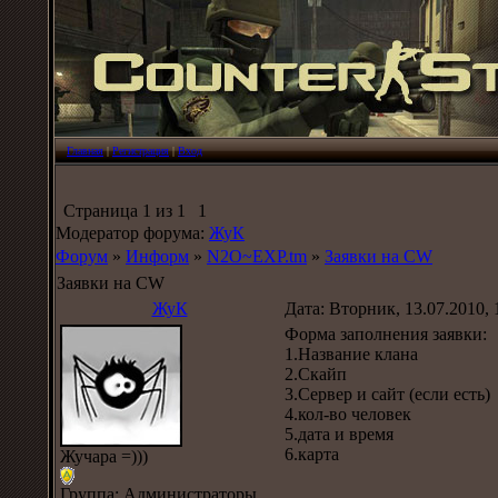
Главная
|
Регистрация
|
Вход
Страница
1
из
1
1
Модератор форума:
ЖуК
Форум
»
Информ
»
N2O~EXP.tm
»
Заявки на CW
Заявки на CW
ЖуК
Дата: Вторник, 13.07.2010,
Форма заполнения заявки:
1.Название клана
2.Скайп
3.Сервер и сайт (если есть)
4.кол-во человек
5.дата и время
6.карта
Жучара =)))
Группа: Администраторы