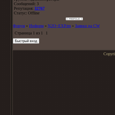
Сообщений:
3
Репутация:
32767
Статус:
Offline
Форум
»
Информ
»
N2O~EXP.tm
»
Заявки на CW
Страница
1
из
1
1
Copyr